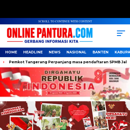
SCROLL TO CONTINUE WITH CONTENT
HOME
HEADLINE
NEWS
NASIONAL
BANTEN
KABUP
Pemkot Tangerang Perpanjang masa pendaftaran SPMB Jalur Dom